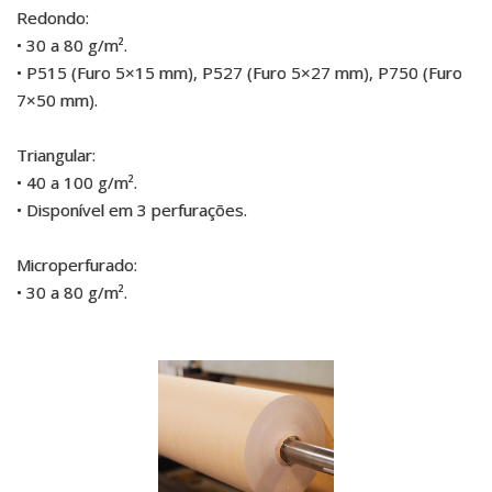
Redondo:
• 30 a 80 g/m².
• P515 (Furo 5×15 mm), P527 (Furo 5×27 mm), P750 (Furo
7×50 mm).
Triangular:
• 40 a 100 g/m².
• Disponível em 3 perfurações.
Microperfurado:
• 30 a 80 g/m².